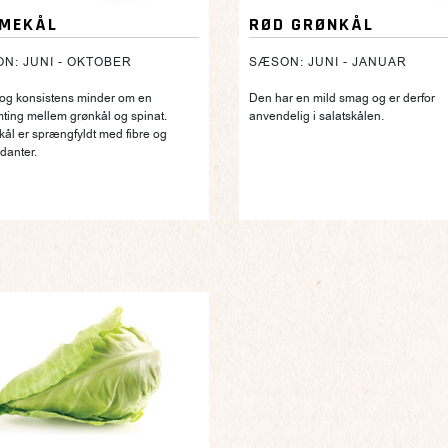
MEKÅL
RØD GRØNKÅL
N: JUNI - OKTOBER
SÆSON: JUNI - JANUAR
og konsistens minder om en
Den har en mild smag og er derfor
ting mellem grønkål og spinat.
anvendelig i salatskålen.
ål er sprængfyldt med fibre og
idanter.