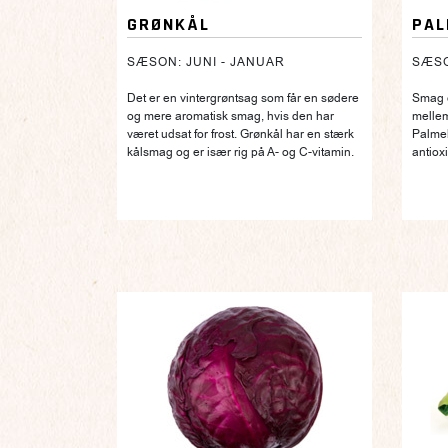
GRØNKÅL
PAL
SÆSON: JUNI - JANUAR
SÆSO
Det er en vintergrøntsag som får en sødere
Smag 
og mere aromatisk smag, hvis den har
mellem
været udsat for frost. Grønkål har en stærk
Palmek
kålsmag og er især rig på A- og C-vitamin.
antiox