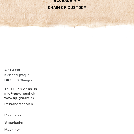
GLOBALG.A.P
CHAIN OF CUSTODY
AP Grønt
Kvinderupvej 2
DK 3550 Slangerup
Tel.
+45 48 27 90 19
info@ap-groent.dk
www.ap-groent.dk
Persondatapolitik
Produkter
Småplanter
Maskiner