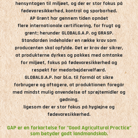
hensyntagen til miljøet, og der er stor fokus på
fødevaresikkerhed, kontrol og sporbarhed.
AP Grønt har gennem tiden opnået
flere internationale certificering, for frugt og
grønt; herunder GLOBALG.A.P. og GRASP.
Standarden indeholder en række krav som
producenten skal opfylde. Det er krav der sikrer,
at produkterne dyrkes og pakkes med omtanke
for miljøet, fokus på fødevaresikkerhed og
respekt for medarbejdervelfærd.
GLOBALG.A.P. har bl.a. til formål at sikre
forbrugere og aftagere, at produktionen foregår
med mindst mulig anvendelse af sprøjtemidler og
gødning,
ligesom der er stor fokus på hygiejne og
fødevaresikkerhed.
GAP er en forkortelse for "Good Agricultural Practice"
som betyder godt landmandskab.