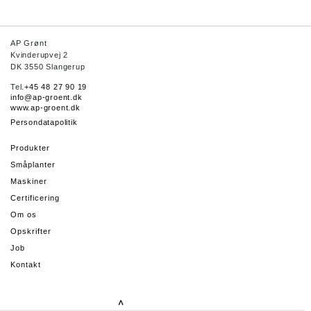
AP Grønt
Kvinderupvej 2
DK 3550 Slangerup
Tel.
+45 48 27 90 19
info@ap-groent.dk
www.ap-groent.dk
Persondatapolitik
Produkter
Småplanter
Maskiner
Certificering
Om os
Opskrifter
Job
Kontakt