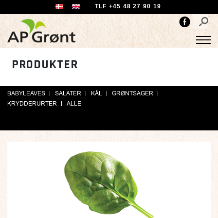
TLF +45 48 27 90 19
PRODUKTER
BABYLEAVES
SALATER
KÅL
GRØNTSAGER
KRYDDERURTER
ALLE