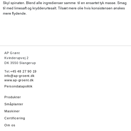
Skyl spinaten. Blend alle ingredienser samme til en ensartet tyk masse. Smag
til med limesaft og krydderurtesalt. Tilsæt mere olie hvis konsistensen ønskes
mere flydende.
AP Grønt
Kvinderupvej 2
DK 3550 Slangerup
Tel.
+45 48 27 90 19
info@ap-groent.dk
www.ap-groent.dk
Persondatapolitik
Produkter
Småplanter
Maskiner
Certificering
Om os